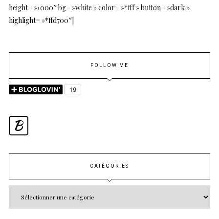
height= »1000″ bg= »white » color= »*fff » button= »dark »
highlight= »*ffd700″]
FOLLOW ME
B
CATÉGORIES