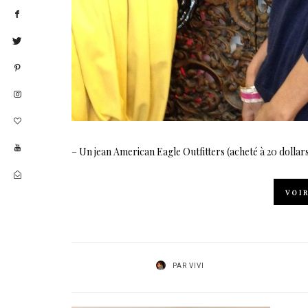
– Un jean American Eagle Outfitters (acheté à 20 dolla
VOI
PAR
VIVI