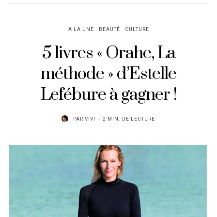
A LA UNE
BEAUTÉ
CULTURE
5 livres « Orahe, La
méthode » d’Estelle
Lefébure à gagner !
PAR
VIVI
2 MIN. DE LECTURE