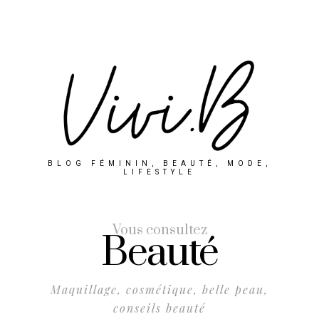
BLOG FÉMININ, BEAUTÉ, MODE,
LIFESTYLE
Vous consultez
Beauté
Maquillage, cosmétique, belle peau,
conseils beauté