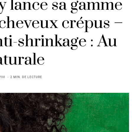
y lance sa gamme
 cheveux crépus –
nti-shrinkage : Au
turale
VIVI
2 MIN. DE LECTURE