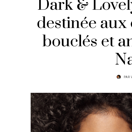
Dark & Lovel
destinée aux
bouclés et a
Na
PAR