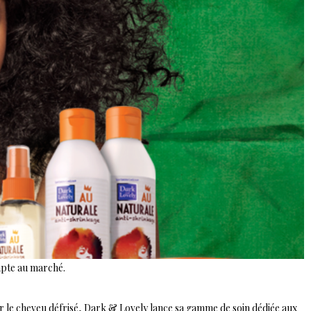
apte au marché.
r le cheveu défrisé, Dark & Lovely lance sa gamme de soin dédiée aux