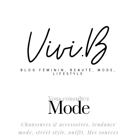
BLOG FÉMININ, BEAUTÉ, MODE,
LIFESTYLE
Vous consultez
Mode
Chaussures & accessoires, tendance
mode, street style, outfit. Mes sources