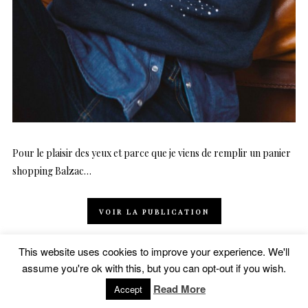
Pour le plaisir des yeux et parce que je viens de remplir un panier
shopping Balzac…
VOIR LA PUBLICATION
This website uses cookies to improve your experience. We'll
Partager
assume you're ok with this, but you can opt-out if you wish.
PAR
VIVI
Read More
Accept