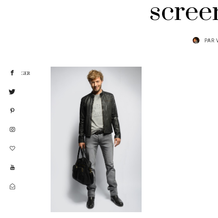
scree
PAR
PARTAGER