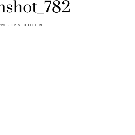
nshot_782
VIVI
0 MIN. DE LECTURE