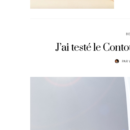
B
J’ai testé le Co
PAR