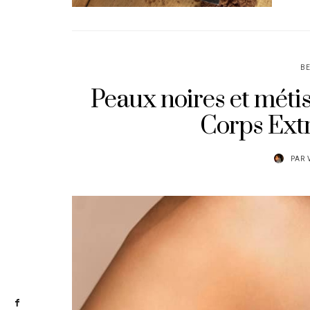
B
Peaux noires et métis
Corps Ex
PAR