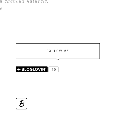
ou cheveux naturels,
ue
FOLLOW ME
B