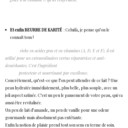
Et enfin BEURRE DE KARITÉ
: Celuilà, je pense qu’on le
connaît tous !
riche en acides gras et en vitamines (A, D, E et F), il est
utilisé pour ses extraordinaires vertus réparatrices et anti-
desséchantes. C’est l’ingrédient
protecteur et nourrissant par excellence.
Concrètement, qu’est-ce que l’on peut attendre de ce lait ? Une
peau hydratée immédiatement, plus belle, plus souple, avec un
joli aspect satinée. C’est un peu le pansement de votre peau, qui va
aussi être revitalisée.
Un peu de lait d’amande, un peu de vanille pour une odeur
gourmande mais absolument pas entêtante.
Enfin la notion de plaisir prend tout son sens en terme de soin.