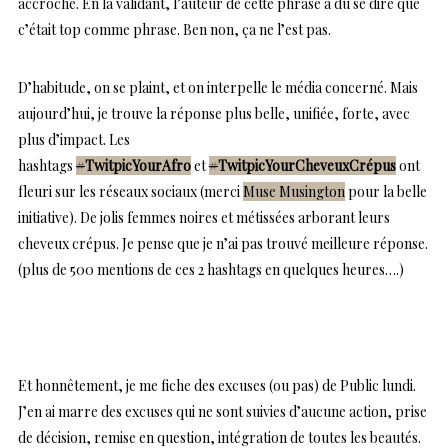
accroche. En la validant, l’auteur de cette phrase a du se dire que
c’était top comme phrase. Ben non, ça ne l’est pas.
D’habitude, on se plaint, et on interpelle le média concerné. Mais
aujourd’hui, je trouve la réponse plus belle, unifiée, forte, avec
plus d’impact. Les
hashtags
#
TwitpicYourAfro
et
#
TwitpicYourCheveuxCrépus
ont
fleuri sur les réseaux sociaux (merci
Muse Musington
pour la belle
initiative). De jolis femmes noires et métissées arborant leurs
cheveux crépus. Je pense que je n’ai pas trouvé meilleure réponse.
(plus de 500 mentions de ces 2 hashtags en quelques heures….)
Et honnêtement, je me fiche des excuses (ou pas) de Public lundi.
J’en ai marre des excuses qui ne sont suivies d’aucune action, prise
de décision, remise en question, intégration de toutes les beautés.