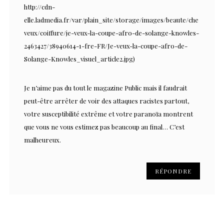
http://cdn-
elle.ladmedia.fr/var/plain_site/storage/images/beaute/che
veux/coiffure/je-veux-la-coupe-afro-de-solange-knowles-
2463427/38940614-1-fre-FR/Je-veux-la-coupe-afro-de-
Solange-Knowles_visuel_article2.jpg
)
Je n’aime pas du tout le magazine Public mais il faudrait
peut-être arrêter de voir des attaques racistes partout,
votre susceptibilité extrême et votre paranoïa montrent
que vous ne vous estimez pas beaucoup au final… C’est
malheureux.
RÉPONDRE