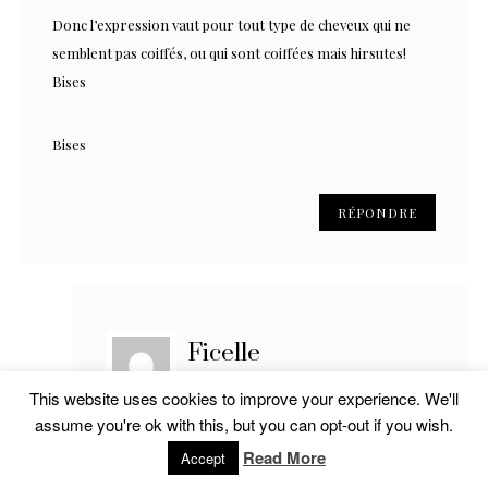
Donc l’expression vaut pour tout type de cheveux qui ne
semblent pas coiffés, ou qui sont coiffées mais hirsutes!
Bises
Bises
RÉPONDRE
Ficelle
avril 1, 2015
This website uses cookies to improve your experience. We'll
assume you're ok with this, but you can opt-out if you wish.
Étrangement je n’ai jamais lu cette expression à
destination de personnalités blanches non coiffées
Read More
Accept
et semblant sortir du lit.