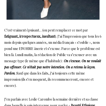
C’est vraiment épuisant… (on peut remplacer ce mot par
fatiguant, irrespectueux, insultant
). J’ai l’impression que tous les 6
mois depuis quelques années, un média français « s’oublie », nous
pond une ENORME ânerie et s’excuse. Parce que le problème est
bien là. Lundi matin, la rédaction de Public va s’excuser avec un
message type (le même que d’habitude) :
On s’excuse. On ne voulait
pas offenser. Ce n’était pas notre intention. On a retenu la leçon.
Pardon.
Sauf que dans les faits, j’ai toujours cette même
impression (ils s’en moquent, ils recommenceront, encore et
encore).
J’en parlais avec Leslie Carombo la semaine dernière et sa classe
dans laquelle je suis intervenue pour parler «
Beauté Ethnique