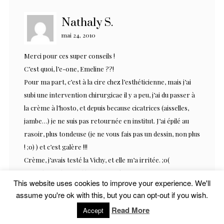
Nathaly S.
mai 24, 2010
Merci pour ces super conseils !
C’est quoi, l’e-one, Emeline ??!
Pour ma part, c’est à la cire chez l’esthéticienne, mais j’ai
subi une intervention chirurgicae il y a peu, j’ai du passer à
la crème à l’hosto, et depuis because cicatrices (aisselles,
jambe…) je ne suis pas retournée en institut. J’ai épilé au
rasoir, plus tondeuse (je ne vous fais pas un dessin, non plus
! ;o) ) et c’est galère !!!
Crème, j’avais testé la Vichy, et elle m’a irritée. ;o(
Bref ! les poils c’est l’horreur ! ;o)
This website uses cookies to improve your experience. We'll
assume you're ok with this, but you can opt-out if you wish.
RÉPONDRE
Read More
Accept