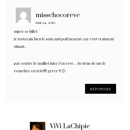
misschocoreve
mai 24, 2010
super ce billet
je testerais bien le soin anti poil incarné car c’est vraiment
chiant..
par contre le maillot juicy j’en reve… tu viens de me le
remettre en tete!!!! grrrr !! 🙂
RÉPONDRE
ViVi LaChipie