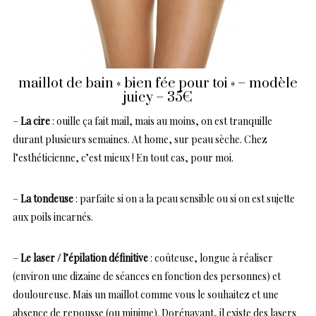
maillot de bain « bien fée pour toi » – modèle
juicy – 35€
–
La cire
: ouille ça fait mail, mais au moins, on est tranquille
durant plusieurs semaines. At home, sur peau sèche. Chez
l’esthéticienne, c’est mieux ! En tout cas, pour moi.
–
La tondeuse
: parfaite si on a la peau sensible ou si on est sujette
aux poils incarnés.
–
Le laser / l’épilation définitive
: coûteuse, longue à réaliser
(environ une dizaine de séances en fonction des personnes) et
douloureuse. Mais un maillot comme vous le souhaitez et une
absence de repousse (ou minime). Dorénavant, il existe des lasers