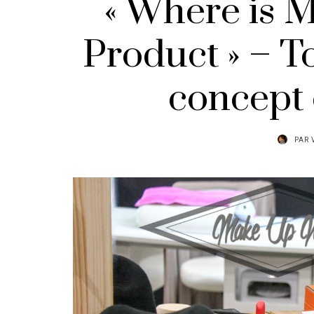
« Where is 
Product » – T
concept 
PAR