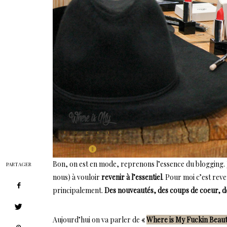
Bon, on est en mode, reprenons l’essence du blogging. 
PARTAGER
nous) à vouloir
revenir à l’essentiel
. Pour moi c’est rev
principalement.
Des nouveautés, des coups de coeur, de
Aujourd’hui on va parler de
«
Where is My Fuckin Beau