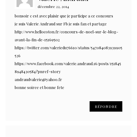
décembre 22, 2014
bonsoir c est avec plaisir que je participe a ce concours
je suis Valerie Andraud sur Fb je suis fan et partage
http://www.hellocoton.fr/concours-de-noel-sur-le-blog-
avant-la-fin-de-15169502
https://twitter.com/valeriedu76610/status/547084083939905
536
https://www.facebook.com/valerie.andraud.16/posts/151845
8948430584?pnref=story
andraudvalerie@yahoo.fr
bonne soiree et bonne fete
RÉPONDRE