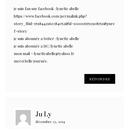
je suis fan sur facebook : lynette abelle
https://www.facebook.com/permalink.php?
story_fbid=1598442960384052&id=100006550908151&pnre
f=story
je suis abonnée a twiter : lynette abelle
je suis abonnée a HC: lynette abelle
mon mail =
lynetteabelle@yahoo.fr
merci belle journée.
RÉPONDRE
Ju Ly
décembre 22, 2014