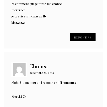
et comment que je tente ma chance!
merci bcp
je te suis sur hc pas de fb
bizzzzzzz
RÉPONDRE
Chouca
décembre 22, 2014
Aloha ! Je me met en lice pour ce joli concours !
Merciiii 😉