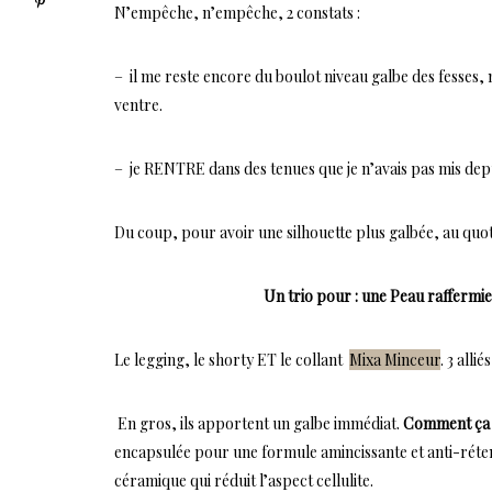
N’empêche, n’empêche, 2 constats :
– il me reste encore du boulot niveau galbe des fesses, 
ventre.
– je RENTRE dans des tenues que je n’avais pas mis depu
Du coup, pour avoir une silhouette plus galbée, au quoti
Un trio pour : une Peau raffermie
Le legging, le shorty ET le collant
Mixa
Minceur
. 3 alli
En gros, ils apportent un galbe immédiat.
Comment ça
encapsulée pour une formule amincissante et anti-réten
céramique qui réduit l’aspect cellulite.