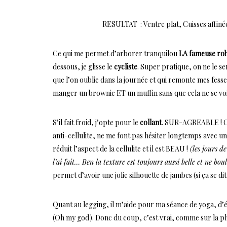
RESULTAT : Ventre plat, Cuisses affiné
Ce qui me permet d’arborer tranquilou
LA fameuse rob
dessous, je glisse le
cycliste
. Super pratique, on ne le sent
que l’on oublie dans la journée et qui remonte mes fesse
manger un brownie ET un muffin sans que cela ne se vo
S’il fait froid, j’opte pour le
collant
. SUR-AGREABLE ! Co
anti-cellulite, ne me font pas hésiter longtemps avec un c
réduit l’aspect de la cellulite et il est BEAU !
(les jours d
l’ai fait… Ben la texture est toujours aussi belle et ne bou
permet d’avoir une jolie silhouette de jambes (si ça se di
Quant au legging, il m’aide pour ma séance de yoga, d’é
(Oh my god). Donc du coup, c’est vrai, comme sur la pho