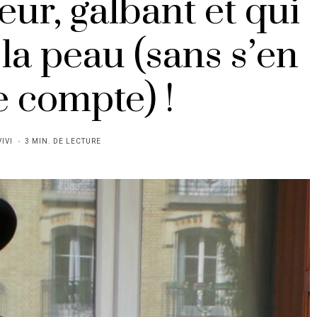
eur, galbant et qui
 la peau (sans s’en
 compte) !
VIVI
3 MIN. DE LECTURE