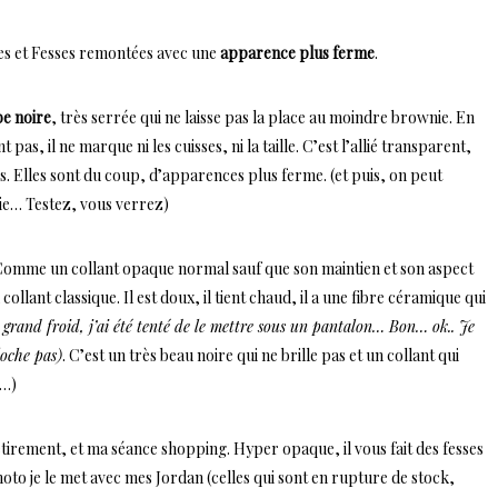
es et Fesses remontées avec une
apparence plus ferme
.
e noire
, très serrée qui ne laisse pas la place au moindre brownie. En
 pas, il ne marque ni les cuisses, ni la taille. C’est l’allié transparent,
s. Elles sont du coup, d’apparences plus ferme. (et puis, on peut
ie… Testez, vous verrez)
mme un collant opaque normal sauf que son maintien et son aspect
ollant classique. Il est doux, il tient chaud, il a une fibre céramique qui
e grand froid, j’ai été tenté de le mettre sous un pantalon… Bon… ok.. Je
loche pas)
. C’est un très beau noire qui ne brille pas et un collant qui
t…)
tirement, et ma séance shopping. Hyper opaque, il vous fait des fesses
to je le met avec mes Jordan (celles qui sont en rupture de stock,