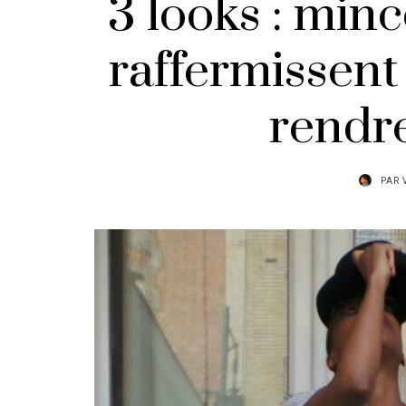
3 looks : minc
raffermissent
rendre
PAR