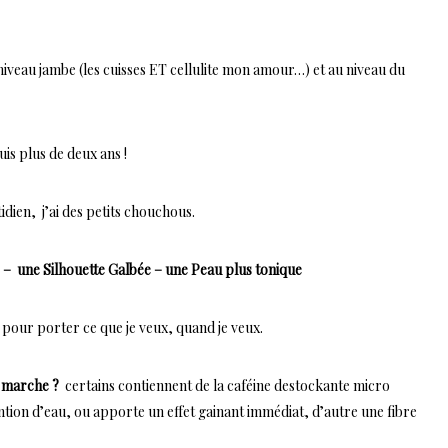
niveau jambe (les cuisses ET cellulite mon amour…) et au niveau du
is plus de deux ans !
dien, j’ai des petits chouchous.
 – une Silhouette Galbée – une Peau plus tonique
és pour porter ce que je veux, quand je veux.
 marche ?
certains contiennent de la caféine destockante micro
tion d’eau, ou apporte un effet gainant immédiat, d’autre une fibre