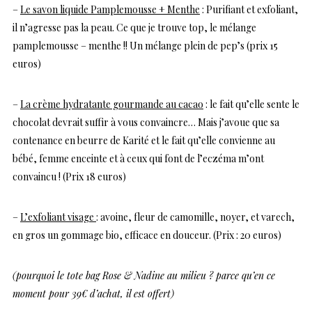
–
Le savon liquide Pamplemousse + Menthe
: Purifiant et exfoliant,
il n’agresse pas la peau. Ce que je trouve top, le mélange
pamplemousse – menthe !! Un mélange plein de pep’s (prix 15
euros)
–
La crème hydratante gourmande au cacao
: le fait qu’elle sente le
chocolat devrait suffir à vous convaincre… Mais j’avoue que sa
contenance en beurre de Karité et le fait qu’elle convienne au
bébé, femme enceinte et à ceux qui font de l’eczéma m’ont
convaincu ! (Prix 18 euros)
–
L’exfoliant visage
: avoine, fleur de camomille, noyer, et varech,
en gros un gommage bio, efficace en douceur. (Prix : 20 euros)
(pourquoi le tote bag Rose & Nadine au milieu ? parce qu’en ce
moment pour 39€ d’achat, il est offert)