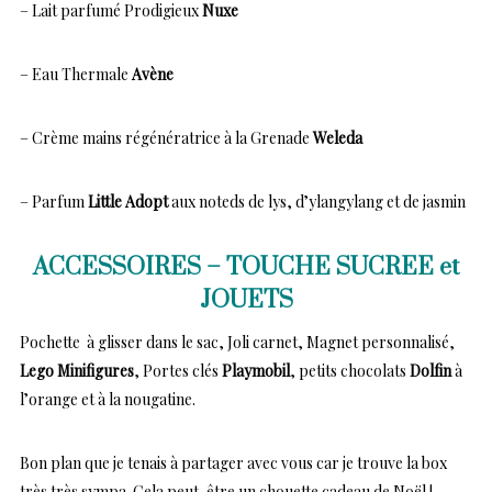
– Lait parfumé Prodigieux
Nuxe
– Eau Thermale
Avène
– Crème mains régénératrice à la Grenade
Weleda
– Parfum
Little Adopt
aux noteds de lys, d’ylangylang et de jasmin
ACCESSOIRES – TOUCHE SUCREE et
JOUETS
Pochette à glisser dans le sac, Joli carnet, Magnet personnalisé,
Lego Minifigures
, Portes clés
Playmobil
, petits chocolats
Dolfin
à
l’orange et à la nougatine.
Bon plan que je tenais à partager avec vous car je trouve la box
très très sympa. Cela peut-être un chouette cadeau de Noël !