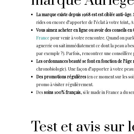
marque Auriège
La marque existe depuis 1968 est est ciblée anti-âge
.
rides ou encore d’apporter de l’éclat à votre teint,
Vous aimez acheter en ligne ou avoir des conseils en
France
pour venir à votre rencontre. Quand on parle
aguerrie ou sait immédiatement ce dont la peau a bes
par exemple ?). Parfois, rencontrer une conseillère p
Les ordonnances beauté se font en fonction de l’âge m
chronobiologie). Une façon d’apporter à votre peau l
Des promotions régulières
(en ce moment sur les soins
promo à visiter régulièrement.
Des
soins 100% français
, si le made in France a du s
Test et avis sur 