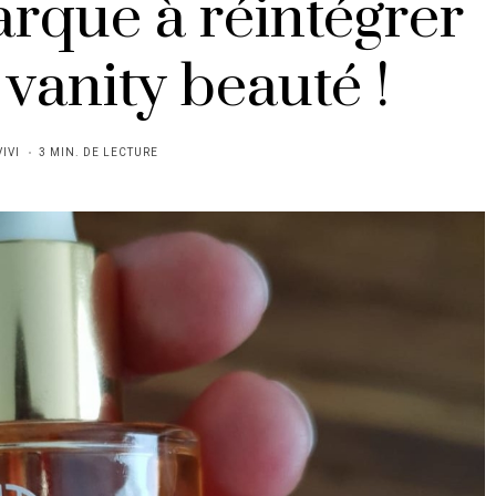
arque à réintégrer
 vanity beauté !
VIVI
3 MIN. DE LECTURE