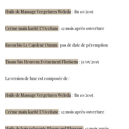
Huile de Massage Vergetures Weleda
: fin 10/2015
Crème main karité L’Occitane
: 12 mois après ouverture
Savon bio Le Cajoleur Omum
: pas de date de péremption
Tisane bio Heureux Evènement Florisens
: 31/05/2015
La version de luxe est composée de :
Huile de Massage Vergetures Weleda
: fin 10/2015
Crème main karité L’Occitane
: 12 mois après ouverture
Huile de bain relaxante Bloom and Blossom
: 12 mois après