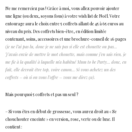
Ne me remerciez pas ! Grâce à moi, vous allez pouvoir ajouter
une ligne (ou deux, soyons fous) à votre wish list de Noël. Votre
entourage aura le choix entre 5 coffrets allant de 45 à 65 euros au
niveau du prix. Des coffrets bien-être, en édition limitée
contenant, soins, accessoires et une brochure-conseil de 16 pages
(je ne l’ai pas lu, donc je ne sais pas si elle est chouette ou pas…
J’avais envie de mettre le mot chouette, mais comme j’en sais rien, je
me fie à la qualité à laquelle m’a habitué Mum to be Party… donc, en
fait, elle devrait être top, voire canon… Si vous achetez un des
coffrets – où si on vous l’offre – vous me direz ça).
Mais pourquoi 5 coffrets et pas un seul ?
– Si vous êtes en début de grossesse, vous aurez droit au « Se
chouchouter enceinte » en version, rose, verte ou de luxe. Il
contient :