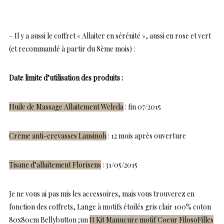
– Il y a aussi le coffret « Allaiter en sérénité », aussi en rose et vert
(et recommandé à partir du 8ème mois) :
Date limite d’utilisation des produits :
Huile de Massage Allaitement Weleda
: fin 07/2015
Crème anti-crevasses Lansinoh
: 12 mois après ouverture
Tisane d’allaitement Florisens
: 31/05/2015
Je ne vous ai pas mis les accessoires, mais vous trouverez en
fonction des coffrets, Lange à motifs étoilés gris clair 100% coton
80x80cm Bellybutton ;un
It Kit Manucure motif Coeur FilosoFilles