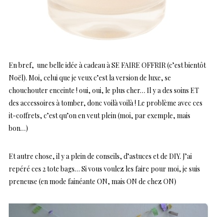
En bref, une belle idée à cadeau à SE FAIRE OFFRIR (c’est bientôt
Noël). Moi, celui que je veux c’est la version de luxe, se
chouchouter enceinte ! oui, oui, le plus cher… Il y a des soins ET
des accessoires à tomber, donc voilà voilà ! Le problème avec ces
it-coffrets, c’est qu’on en veut plein (moi, par exemple, mais
bon…)
Et autre chose, il y a plein de conseils, d’astuces et de DIY. J’ai
repéré ces 2 tote bags… Si vous voulez les faire pour moi, je suis
preneuse (en mode fainéante ON, mais ON de chez ON)