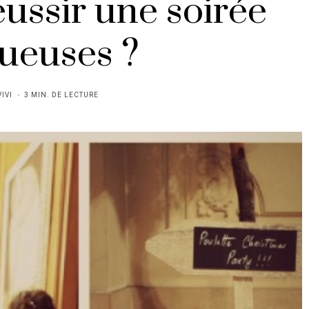
ssir une soirée
ueuses ?
VIVI
3 MIN. DE LECTURE