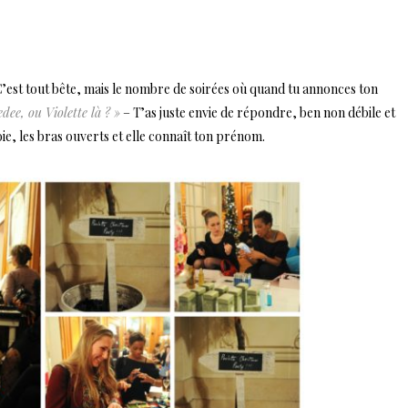
. C’est tout bête, mais le nombre de soirées où quand tu annonces ton
dee, ou Violette là ? »
– T’as juste envie de répondre, ben non débile et
joie, les bras ouverts et elle connaît ton prénom.