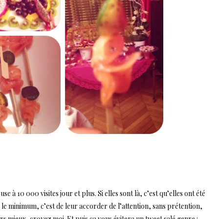
se à 10 000 visites jour et plus. Si elles sont là, c’est qu’elles ont été
nc le minimum, c’est de leur accorder de l’attention, sans prétention,
urs mieux, croyez moi. Et puis ça vous évitera un tweet salé genre :