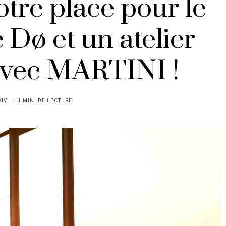
tre place pour le
Dø et un atelier
avec MARTINI !
VIVI
1 MIN. DE LECTURE