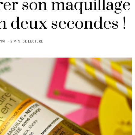
irer son maquillage
n deux secondes !
VIVI
2 MIN. DE LECTURE