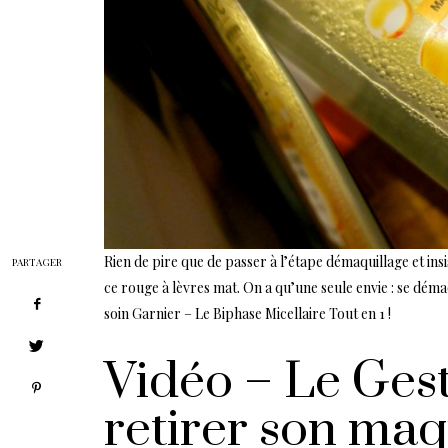
Rien de pire que de passer à l’étape démaquillage et insis
PARTAGER
ce rouge à lèvres mat. On a qu’une seule envie : se démaqu
soin Garnier – Le Biphase Micellaire Tout en 1 !
Vidéo – Le Ges
retirer son maq