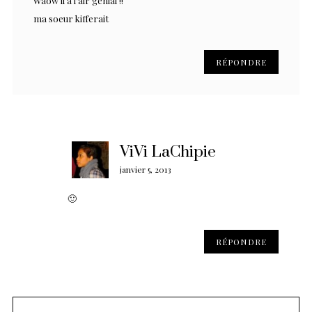
Waow il a l’air génial !!
ma soeur kifferait
RÉPONDRE
ViVi LaChipie
janvier 5, 2013
🙂
RÉPONDRE