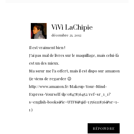
ViVi LaChipie
décembre 21, 2012
Il est vraiment bien !
J’ai pas mal de livres sur le maquillage, mais celui-là
est un des mieux.
Ma sœur me l’a offert, mais il est dispo sur amazon
(je viens de regarder 😉
http://www.amazon.fr/Makeup-Your-Mind-
Express-Yourself/dp/0847836452/ref=sr_1_1?
s=english-books&ie=UTF8&qid=1356111836&sr=1-
1
)
RÉPONDRE