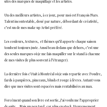
sites des marques de maquillage et les artistes.
Un des meilleurs artistes, à ce jour, pour moi est François Nars.
Talent incontestable, doué par nature, débordant de créativité,
c’est un de mes make up Artist préféré.
Les couleurs, textures, et thèmes qu’il apporte chaque saison
tombent toujours juste. Aussi beau dedans que dehors, c’est une
des seules marques où je me fais maquiller sur le stand à chacune
de mes visites (le plus souvent à l’étranger).
La dernière fois c’était à Montréal où je suis repartie avec Poudre,
fards à paupières, pinceaux, blush et rouge à lèvres. Autant vous
dire que mes visites sont espacées mais rentabilisées au max.
Forcément quand son livre est sortie, j’ai voulu me l’approprier
de suite…. Mais un peu tard, car plus en stock. Heureusement