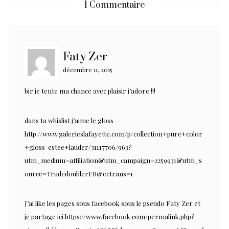
1 Commentaire
Faty Zer
décembre 11, 2015
bjr je tente ma chance avec plaisir j’adore !!!
dans ta whislist j’aime le gloss
http://www.galerieslafayette.com/p/collection+pure+color
+gloss-estee+lauder/31117706/963?
utm_medium=affiliation&utm_campaign=2259931&utm_s
ource=TradedoublerFR&ectrans=1
J’ai like les pages sous facebook sous le pseudo Faty Zer et
je partage ici
https://www.facebook.com/permalink.php?