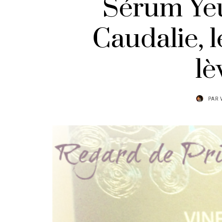
Sérum Yeu
Caudalie, l
lè
PAR