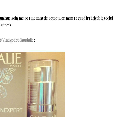
t unique soin me permettant de retrouver mon regard irrésistible (celui
sières)
s Vinexpert Caudalie
: