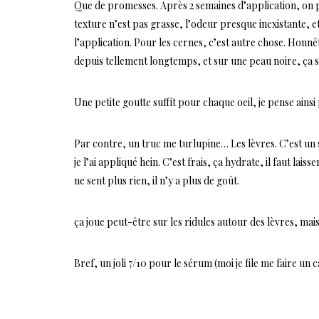
Que de promesses. Après 2 semaines d’application, on pe
texture n’est pas grasse, l’odeur presque inexistante, e
l’application. Pour les cernes, c’est autre chose. Honnê
depuis tellement longtemps, et sur une peau noire, ça 
Une petite goutte suffit pour chaque oeil, je pense ainsi 
Par contre, un truc me turlupine… Les lèvres. C’est un s
je l’ai appliqué hein. C’est frais, ça hydrate, il faut l
ne sent plus rien, il n’y a plus de goût.
ça joue peut-être sur les ridules autour des lèvres, mais b
Bref, un joli 7/10 pour le sérum (moi je file me faire