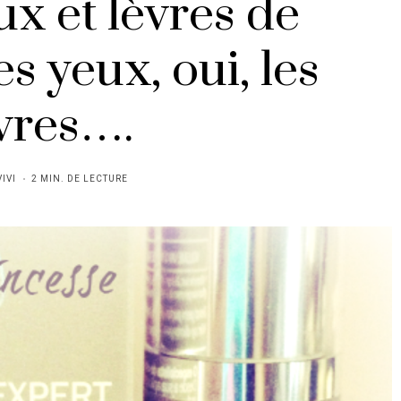
x et lèvres de
es yeux, oui, les
vres….
VIVI
2 MIN. DE LECTURE