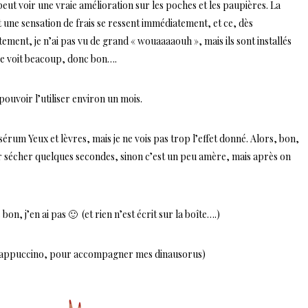
ut voir une vraie amélioration sur les poches et les paupières. La
t une sensation de frais se ressent immédiatement, et ce, dès
tement, je n’ai pas vu de grand « wouaaaaouh », mais ils sont installés
se voit beacoup, donc bon….
pouvoir l’utiliser environ un mois.
érum Yeux et lèvres, mais je ne vois pas trop l’effet donné. Alors, bon,
aisser sécher quelques secondes, sinon c’est un peu amère, mais après on
on, j’en ai pas 🙂 (et rien n’est écrit sur la boîte….)
 un cappuccino, pour accompagner mes dinausorus)