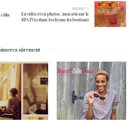
suivant
En vidéo et en photos : mon avis sur le
 câlin
SPA l’Occitane (welcome les boutons)
aimerez sûrement