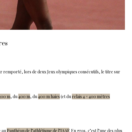
res
 remporté, lors de deux Jeux olympiques consécutifs, le titre sur
 200 m
, du
400 m
, du
400 m haies
(et du
relais 4 × 400 mètres
e au
Panthéon de l’athlétisme de l’IAAF
. En gros, c’est l’une des plus