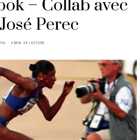
ebok – Collab avec
José Perec
VIVI
3 MIN. DE LECTURE