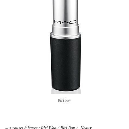
Riri boy
– 3 rouges à lèvres : Riri Woo / Riri Boy / Heaux