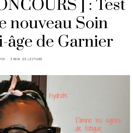
ONCOURS ] : Test
 le nouveau Soin
i-âge de Garnier
VIVI
3 MIN. DE LECTURE