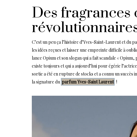
Des fragrances o
révolutionnaire
C’est un peu ça l’histoire d’Yves-Saint-Laurent et du p
les idées reçues et laisser une empreinte difficile à oubli
lance Opium et son slogan qui a fait scandale « Opium, p
existe toujours et qui a aujourd’hui pour égérie l’actric
sortie a été en rupture de stocks et a connu un succès im
la signature du
parfum Yves-Saint Laurent
!