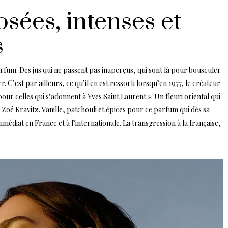
sées, intenses et
s
arfum. Des jus qui ne passent pas inaperçus, qui sont là pour bousculer
er. C’est par ailleurs, ce qu’il en est ressorti lorsqu’en 1977, le créateur
our celles qui s’adonnent à Yves Saint Laurent ». Un fleuri oriental qui
e Zoé Kravitz. Vanille, patchouli et épices pour ce parfum qui dès sa
médiat en France et à l’internationale. La transgression à la française,