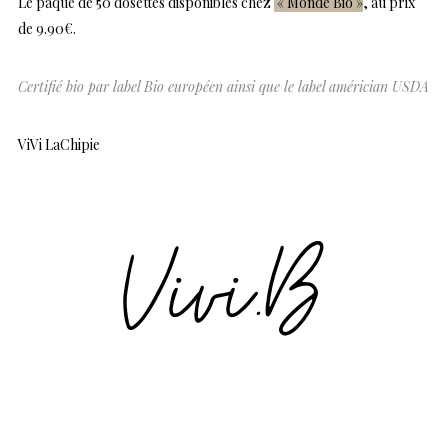
Le paque de 50 dosettes disponibles chez
« Monde Bio »
, au prix
de 9.90€.
Certifié bio par label Bio européen ainsi que le label américian USDA
ViVi LaChipie