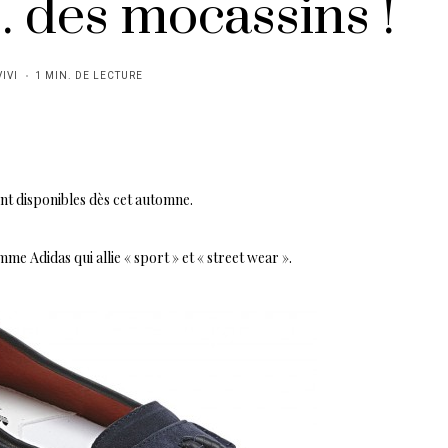
. des mocassins !
VIVI
1 MIN. DE LECTURE
nt disponibles dès cet automne.
amme Adidas qui allie « sport » et « street wear ».