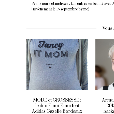
Peaux noire et métissée : La rentrée en beauté avec 
! (Evènement le 19 septembre by me)
Vous 
SSE :
Armani privé – automne
Montr
 feat
2013 : Années 30 en
d’ac
ordeaux
backstage (et quelques
euros 