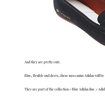
And they are pretty cute.
Blue, flexible and deers, these moccasins Adidas will be av
They are part of the collection « Blue Adidas line. » Adi