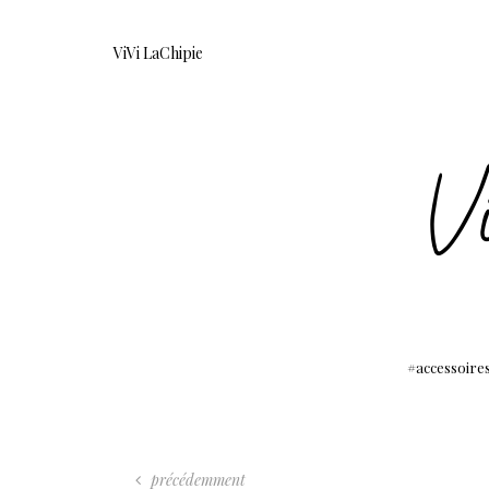
ViVi LaChipie
accessoire
précédemment