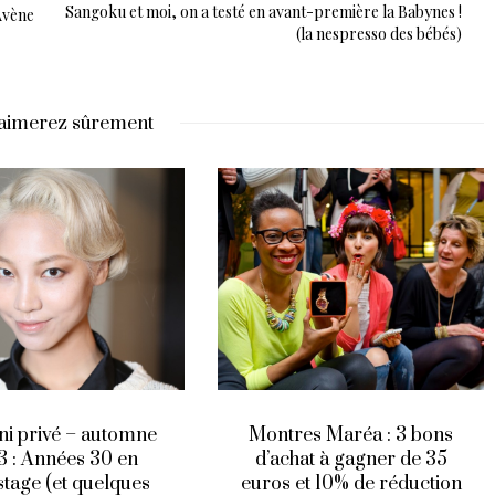
Sangoku et moi, on a testé en avant-première la Babynes !
Avène
(la nespresso des bébés)
aimerez sûrement
es Maréa : 3 bons
Outfit of the day : Le cas
hat à gagner de 35
du jean délavé rose ! (en
et 10% de réduction
fait, il va très bien avec