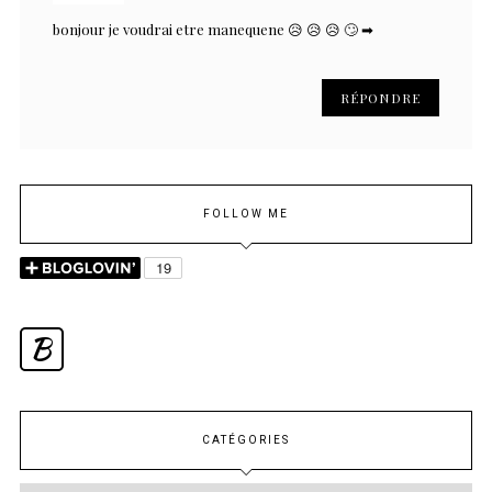
bonjour je voudrai etre manequene 😥 😥 😥 🙄 ➡
RÉPONDRE
FOLLOW ME
B
CATÉGORIES