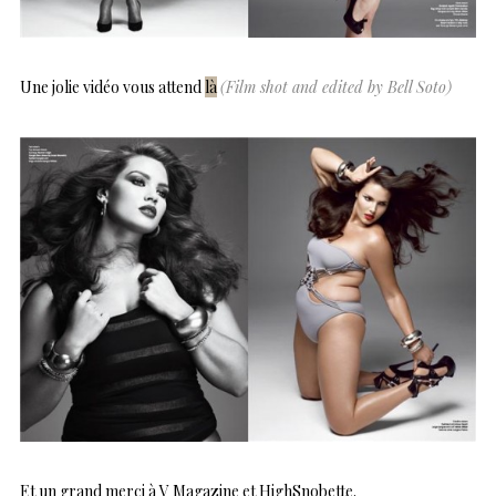
Une jolie vidéo vous attend
là
(Film shot and edited by Bell Soto)
Et un grand merci à V Magazine et HighSnobette.