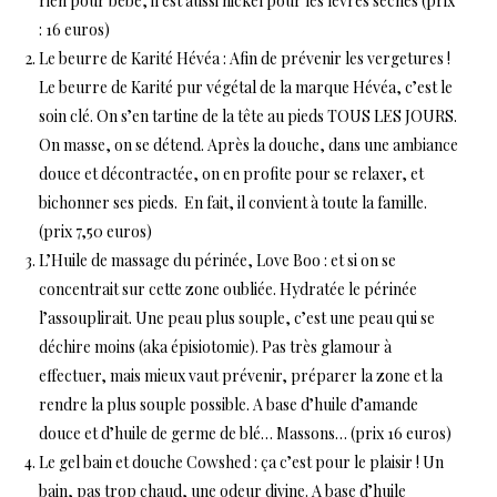
rien pour bébé, il est aussi nickel pour les lèvres sèches (prix
: 16 euros)
Le
beurre de Karité Hévéa
: Afin de prévenir les vergetures !
Le beurre de Karité pur végétal de la marque Hévéa, c’est le
soin clé. On s’en tartine de la tête au pieds TOUS LES JOURS.
On masse, on se détend. Après la douche, dans une ambiance
douce et décontractée, on en profite pour se relaxer, et
bichonner ses pieds. En fait, il convient à toute la famille.
(prix 7,50 euros)
L’
Huile de massage du périnée, Love Boo
: et si on se
concentrait sur cette zone oubliée. Hydratée le périnée
l’assouplirait. Une peau plus souple, c’est une peau qui se
déchire moins (aka épisiotomie). Pas très glamour à
effectuer, mais mieux vaut prévenir, préparer la zone et la
rendre la plus souple possible. A base d’huile d’amande
douce et d’huile de germe de blé… Massons… (prix 16 euros)
Le
gel bain et douche Cowshed
: ça c’est pour le plaisir ! Un
bain, pas trop chaud, une odeur divine. A base d’huile