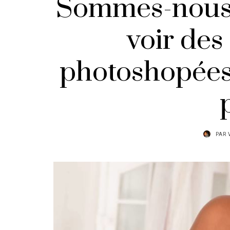
Sommes-nous 
voir de
photoshopées
PAR