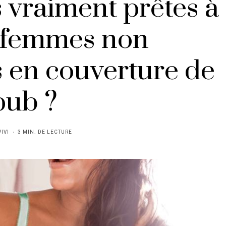
vraiment prêtes à
s femmes non
 en couverture de
pub ?
VIVI
3 MIN. DE LECTURE