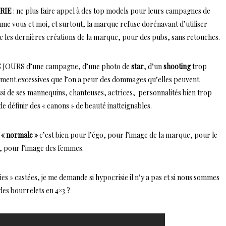
ERIE
: ne plus faire appel à des top models pour leurs campagnes de
mme vous et moi, et surtout, la marque refuse dorénavant d’utiliser
 les dernières créations de la marque, pour des pubs, sans retouches.
 LES JOURS d’une campagne, d’une photo de
star
, d’un
shooting
trop
ement excessives que l’on a peur des dommages qu’elles peuvent
ssi de ses mannequins, chanteuses, actrices, personnalités bien trop
e définir des « canons » de beauté inatteignables.
« normale »
c’est bien pour l’égo, pour l’image de la marque, pour le
, pour l’image des femmes.
ies » castées, je me demande si hypocrisie il n’y a pas et si nous sommes
 des bourrelets en 4×3 ?