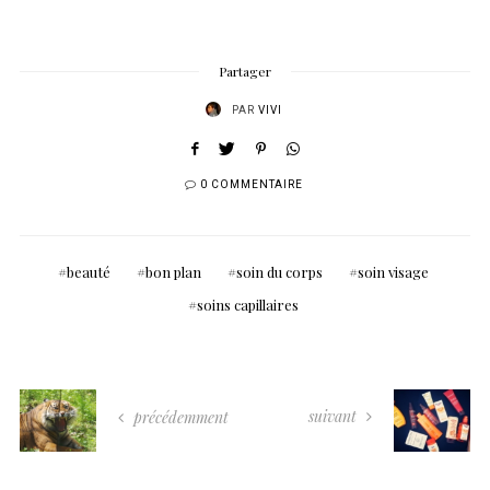
Partager
PAR
VIVI
0 COMMENTAIRE
beauté
bon plan
soin du corps
soin visage
soins capillaires
suivant
précédemment