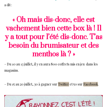
a dit :
« Oh mais dis-donc, elle est
vachement bien cette box là ! Il
y a tout pour l’été dis-donc. T’as
besoin du brumisateur et des
menthos là ? »
– Du 10 au 13 juillet, il y en aura 800 coffrets mis en jeu dans les
magasins.
– Du 15 au 20 juillet, 30 à gagner sur
Twitter
et 50 sur
Facebook
.