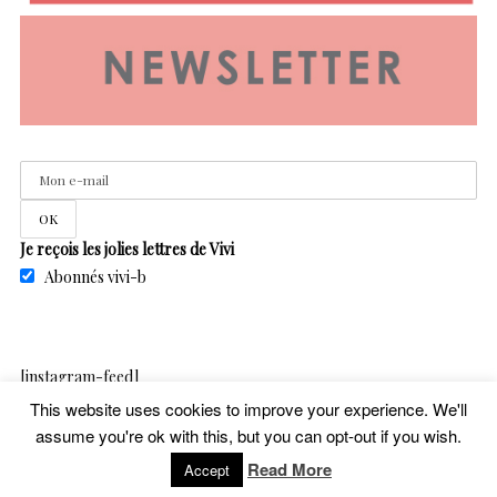
Je reçois les jolies lettres de Vivi
Abonnés vivi-b
[instagram-feed]
This website uses cookies to improve your experience. We'll
assume you're ok with this, but you can opt-out if you wish.
Read More
Accept
copyright – vivib – 2020