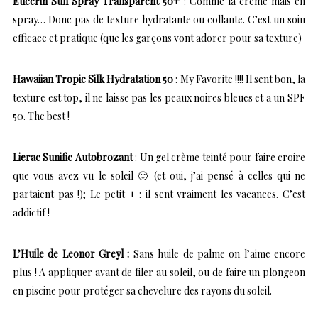
Eucerin Sun Spray Transparent 50+
: Comme la crème mais en
spray… Donc pas de texture hydratante ou collante. C’est un soin
efficace et pratique (que les garçons vont adorer pour sa texture)
Hawaiian Tropic Silk Hydratation 50
: My Favorite !!!! Il sent bon, la
texture est top, il ne laisse pas les peaux noires bleues et a un SPF
50. The best !
Lierac Sunific Autobrozant
: Un gel crème teinté pour faire croire
que vous avez vu le soleil 🙂 (et oui, j’ai pensé à celles qui ne
partaient pas !); Le petit + : il sent vraiment les vacances. C’est
addictif !
L’Huile de Leonor Greyl :
Sans huile de palme on l’aime encore
plus ! A appliquer avant de filer au soleil, ou de faire un plongeon
en piscine pour protéger sa chevelure des rayons du soleil.