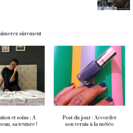
aimerez sûrement
du jour : Accorder
Sparkle ! (il n’y a pas de
vernis à la météo
mal à vouloir briller ?)