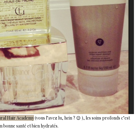
ral Hair Academy
(vous l’avez lu, hein ? 😉 ), les soins profonds c’est
en bonne santé et bien hydratés.