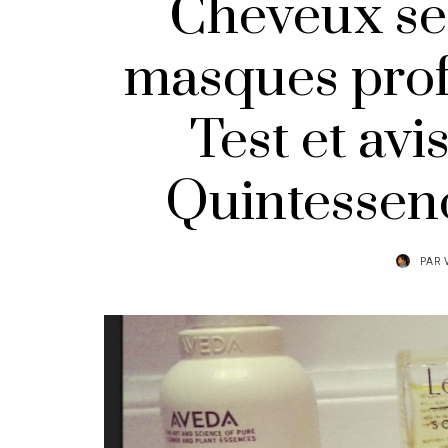
Cheveux sec
masques profo
Test et avi
Quintessen
PAR