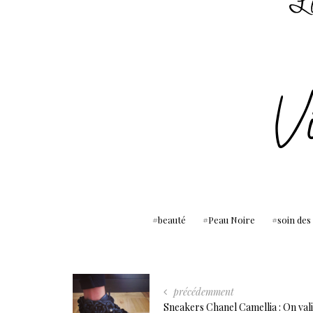
beauté
Peau Noire
soin des
précédemment
Sneakers Chanel Camellia : On val