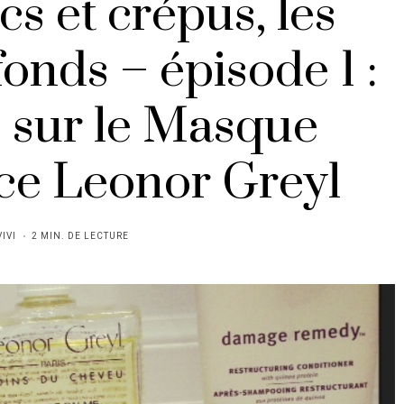
s et crépus, les
nds – épisode 1 :
s sur le Masque
ce Leonor Greyl
VIVI
2 MIN. DE LECTURE