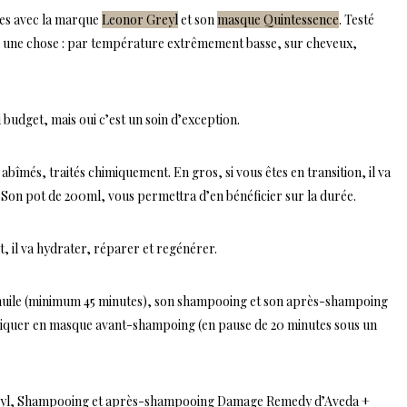
res avec la marque
Leonor Greyl
et son
masque Quintessence
. Testé
re une chose : par température extrêmement basse, sur cheveux,
u budget, mais oui c’est un soin d’exception.
abîmés, traités chimiquement. En gros, si vous êtes en transition, il va
Son pot de 200ml, vous permettra d’en bénéficier sur la durée.
ant, il va hydrater, réparer et regénérer.
 d’huile (minimum 45 minutes), son shampooing et son après-shampoing
liquer en masque avant-shampoing (en pause de 20 minutes sous un
 Greyl, Shampooing et après-shampooing Damage Remedy d’Aveda +