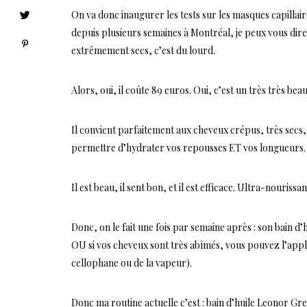
On va donc inaugurer les tests sur les masques capillai
depuis plusieurs semaines à Montréal, je peux vous di
extrêmement secs, c’est du lourd.
Alors, oui, il coûte 89 euros. Oui, c’est un très très bea
Il convient parfaitement aux cheveux crépus, très secs, 
permettre d’hydrater vos repousses ET vos longueurs. 
Il est beau, il sent bon, et il est efficace. Ultra-nouriss
Donc, on le fait une fois par semaine après : son bain
OU si vos cheveux sont très abîmés, vous pouvez l’app
cellophane ou de la vapeur).
Donc ma routine actuelle c’est : bain d’huile Leonor