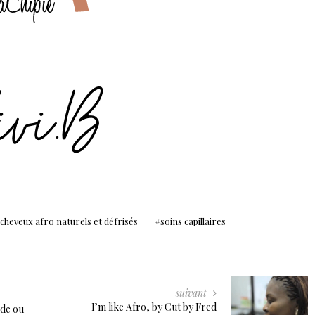
 cheveux afro naturels et défrisés
soins capillaires
suivant
I’m like Afro, by Cut by Fred
ide ou