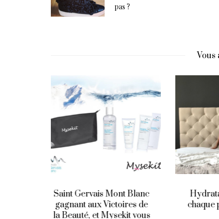
pas ?
Vous 
t Blanc
Hydratation et soins : A
Post 
ires de
chaque peau, sa texture !
son 
kit vous