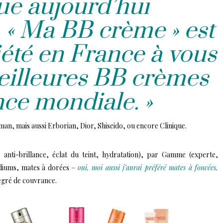
ue aujourd’hui
 « Ma BB crème » est
iété en France à vous
eilleures BB crèmes
nce mondiale. »
n, mais aussi Erborian, Dior, Shiseido, ou encore Clinique.
anti-brillance, éclat du teint, hydratation), par Gamme (experte,
édiums, mates à dorées –
oui, moi aussi j’aurai préféré mates à foncées,
egré de couvrance.