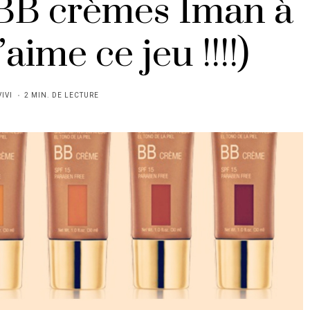
 BB crèmes Iman à
’aime ce jeu !!!!)
VIVI
2 MIN. DE LECTURE