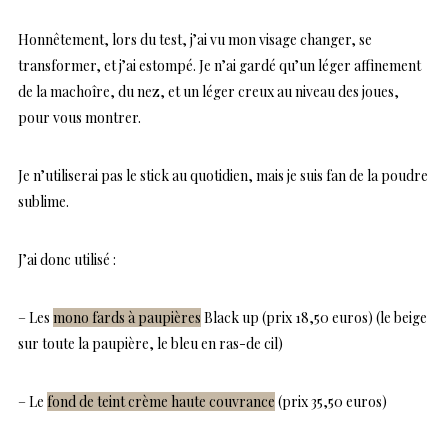
Honnêtement, lors du test, j’ai vu mon visage changer, se
transformer, et j’ai estompé. Je n’ai gardé qu’un léger affinement
de la machoîre, du nez, et un léger creux au niveau des joues,
pour vous montrer.
Je n’utiliserai pas le stick au quotidien, mais je suis fan de la poudre
sublime.
J’ai donc utilisé :
– Les
mono fards à paupières
Black up (prix 18,50 euros) (le beige
sur toute la paupière, le bleu en ras-de cil)
– Le
fond de teint crème haute couvrance
(prix 35,50 euros)