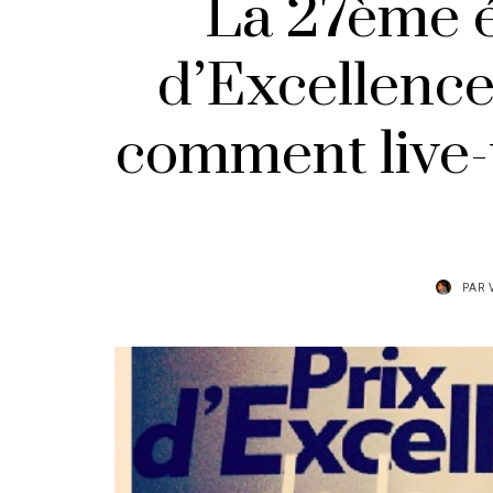
La 27ème é
d’Excellence
comment live-
PAR