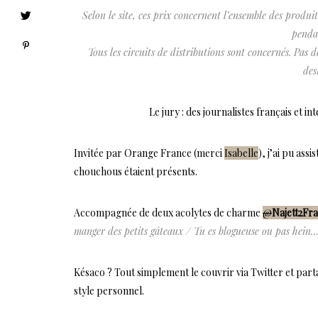
Selon le site, ces prix concernent l’ensemble des produi
penda
Tous les circuits de distributions sont concernés. Pas de
des
Le jury : des journalistes français et i
Invitée par Orange France (merci
Isabelle
), j’ai pu as
chouchous étaient présents.
Accompagnée de deux acolytes de charme
@
Najett2Fr
manger des petits gâteaux / Tu es blogueuse ou pas hein…
Késaco ? Tout simplement le couvrir via Twitter et par
style personnel.