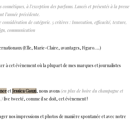
ts cosmétiques, à l’exception des parfums. Lancés et présentés à la presse
nt l’année précédente.
 considération de catégorie. 5 critères : Innovation, efficacité, texture,
ign, communication
nternationaux (Elle, Marie-Claire, avantages, Figaro…..)
sister à cet évènement où la plupart de mes marques et journalistes
ance
et
Jessica Gauzi
, nous avons
(en plus de boire du champagne et
.)
live tweeté, comme il se doit, cet évènement !
tager nos impressions et photos de manière spontanée et avec notre