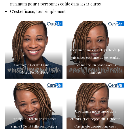
minimum pour 5 personnes coûte dans les 15 euros.
C’est efficace, tout simplement
C’est un de mes visuels préférés. Je
suis super contente de ce résultat
Campagne CeraVe France –
très naturel en phase avec la
#MerciPourMaPeau
marque
Une femme noire, mère de 3
L’équipe de tournage était très
enfants, et entrepreneur. Contente
sympa ! Ce fut tellement facile à
d’avoir été choisie pour ces 3