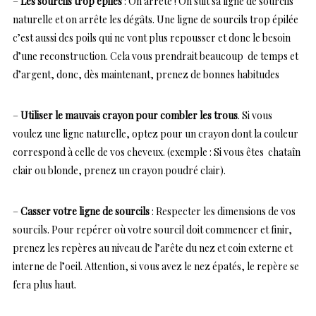
–
Les sourcils trop épilés
: On arrête ! On suit sa ligne de sourcils
naturelle et on arrête les dégâts. Une ligne de sourcils trop épilée
c’est aussi des poils qui ne vont plus repousser et donc le besoin
d’une reconstruction. Cela vous prendrait beaucoup de temps et
d’argent, donc, dès maintenant, prenez de bonnes habitudes
–
Utiliser le mauvais crayon pour combler les trous
. Si vous
voulez une ligne naturelle, optez pour un crayon dont la couleur
correspond à celle de vos cheveux. (exemple : Si vous êtes chataîn
clair ou blonde, prenez un crayon poudré clair).
–
Casser votre ligne de sourcils
: Respecter les dimensions de vos
sourcils. Pour repérer où votre sourcil doit commencer et finir,
prenez les repères au niveau de l’arête du nez et coin externe et
interne de l’oeil. Attention, si vous avez le nez épatés, le repère se
fera plus haut.