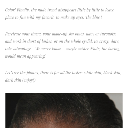
Color! Finally, the nude trend disappears little by little to leave
place to fun with my favorit to make up eyes. The blue !
Rerelease your liners, your make-up sky blues, navy or turquoise
and work in short of lashes, or on the whole eyelid. Be crazy, dare,
take advantage… We never know…. maybe mister Nude, the boring,
would mean appearing!
Let’s see the photos, there is for all the tastes: white skin, black skin,
dark skin (enjoy!)