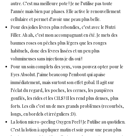
autre. C’est ma meilleure pote ! Je ne l’utilise pas toute
l’année mais bien par phases. Elle active le renouvellement
cellulaire et permet d’avoir une peau plus belle.
Pour des jolies lèvres plus rebondies, c’est avec le
Nutri
Filler
. Ah ah, c’est mon accompagnant en été. Je mets des
baumes roses ou pêches plus légers que les rouges
habituels, donc des lèvres lissées et un peu plus
volumineuses sans injections je dis oui !
Pour un soin complets des yeux, vous pouvez opter pour le
Eyes Absolut
. J’aime beaucoup l’embout qui apaise
immédiatement, mais surtout son effet gobal. Il agit sur
l’éclat du regard, les poches, les cernes, les paupières
gonflés, les rides et les CILS ! Il les rend plus denses, plus
forts. Les cils c’est un de mes grands problèmes (recourbés,
longs, en bordels et irréguliers :D).
La lotion micro-peeling
Oxygen Peel
! Je l’utilise au quotidien.
C’est la lotion à appliquer matin et soir pour une peau plus