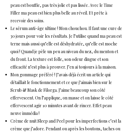
peau est bouffie, pas très jolie et pas lissée. Avec le Time
Filler ma peau est bien plus belle au réveil. Et prête à
recevoir des soins.
Le
sérum anti-âge ultime
! Mon chouchou. Il faut une cure de
30 jours pour voir les résultats. Je l’utilise quand ma peau est
terne mais aussi qu’elle est déshydratée, qu’elle est moche
quoi ! Quand je pèle un peu au niveau du nez, du menton et
du front. La texture est folle, son odeur dingue et son
efficacité n’est plus à prouver. J’en ai toujours à la maison.
Mon gommage préféré ! J’avais déjà écrit un article qui
détaillait le fonctionnement et ce que j’aimais bien sur le
Scrub & Mask
de Filorga. J’aime beaucoup son côté
effervescent. On l’applique, on masse et on laisse le côté
effervescent agir 10 minutes avant de rincer. Effet peau
neuve immédia !
Crème de nuit
Sleep and Peel
pour les imperfections c’est la
crème que j’adore. Pendant ou après les boutons, taches ou