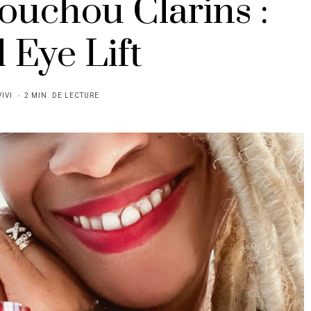
uchou Clarins :
l Eye Lift
VIVI
2 MIN. DE LECTURE