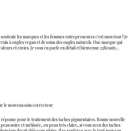
 soutenir les marques et les femmes entrepreneures c'est mon tour ! Je
rnis à ongles vegan et de soins des ongles naturels. Une marque qui
leurs et envies. Je vous en parle en détail et bienvenue 23Beauty…
ur le nouveau soin correcteur
 réponse pour le traitement des taches pigmentaires. Bonne nouvelle
 peau noire et métissée, ou peau très claire, si vous avez des taches
uhanciam devait déjà vous plaire. Il se renforce avec le tout nouveau