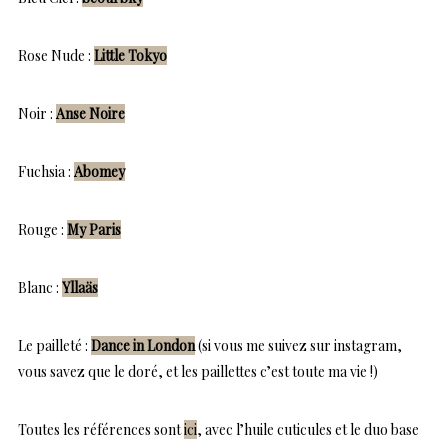
Rose Nude :
Little Tokyo
Noir :
Anse Noire
Fuchsia :
Abomey
Rouge :
My Paris
Blanc :
Yllaäs
Le pailleté :
Dance in London
(si vous me suivez sur instagram,
vous savez que le doré, et les paillettes c’est toute ma vie !)
Toutes les références sont
ici
, avec l’huile cuticules et le duo base