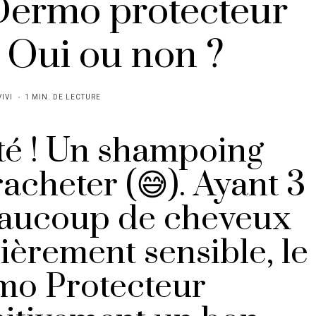
ermo protecteur
 Oui ou non ?
VIVI
1 MIN. DE LECTURE
 été ! Un shampoing
 racheter (😅). Ayant 3
beaucoup de cheveux
ièrement sensible, le
o Protecteur