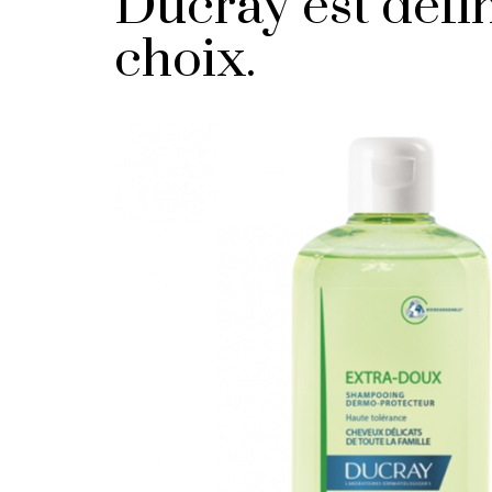
Ducray est défi
choix.