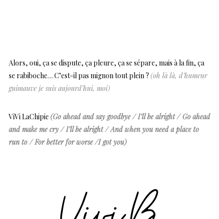
Alors, oui, ça se dispute, ça pleure, ça se sépare, mais à la fin, ça
se rabiboche… C’est-il pas mignon tout plein ?
(oh là là, d’humeur
guimauve je suis aujourd’hui, moi)
ViVi LaChipie
(Go ahead and say goodbye / I’ll be alright / Go ahead
and make me cry / I’ll be alright / And when you need a place to
run to / For better for worse /I got you)