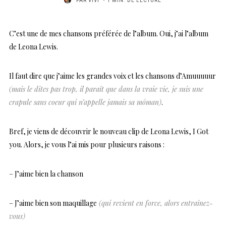
PAR
VIVI
1 MIN. DE LECTURE
C’est une de mes chansons préférée de l’album. Oui, j’ai l’album
de Leona Lewis.
Il faut dire que j’aime les grandes voix et les chansons d’Amuuuuur
(mais le dites pas trop, il paraît que dans la vraie vie, je suis une
crapule sans coeur qui n’appelle jamais sa môman)
.
Bref, je viens de découvrir le nouveau clip de Leona Lewis, I Got
you. Alors, je vous l’ai mis pour plusieurs raisons :
– J’aime bien la chanson
– J’aime bien son maquillage
(qui revient en force, alors entraînez-
vous)