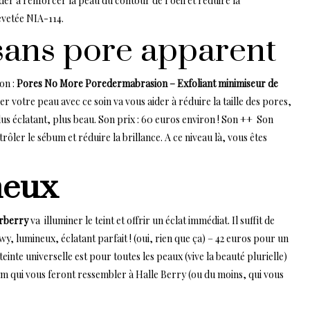
ider à renforcer la peau du contour de l’oeil et réduire la
evetée NIA-114.
é sans pore apparent
on :
Pores No More Poredermabrasion – Exfoliant minimiseur de
er votre peau avec ce soin va vous aider à réduire la taille des pores,
, plus éclatant, plus beau. Son prix : 60 euros environ ! Son ++ Son
ntrôler le sébum et réduire la brillance. A ce niveau là, vous êtes
neux
urberry
va illuminer le teint et offrir un éclat immédiat. Il suffit de
owy, lumineux, éclatant parfait ! (oui, rien que ça) – 42 euros pour un
inte universelle est pour toutes les peaux (vive la beauté plurielle)
um qui vous feront ressembler à Halle Berry (ou du moins, qui vous