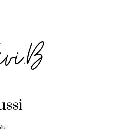
ussi
été !