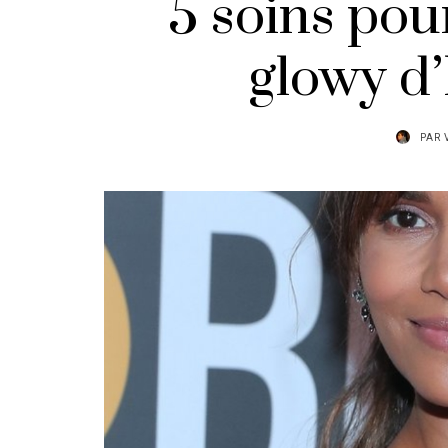
5 soins pour
glowy d’
PAR