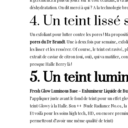
légèrement.En plus de jouer sur le côté éclatant, il va a
déshydratation. On dit merci à qui ? A la technologie br
4. Un teint liss
Un exfoliant pour lutter contre les pores ! Ma propositi
pores du Dr Brandt
. Une à deux fois par semaine, exfoli
les lisser et les ressérer. Of course, le teint est ravivé
extrait de caviar de citron (oui, oui), qui va matifier, co
presque Halle Berry là !
5. Un teint lumi
Fresh Glow Luminous Base – Enlumineur Liquide de B
l’appliquer juste avant le fond de teint pour un effet gl
teint Glowy à la Halle. Son ++ Nude Radiance No.01, la te
Et voilà pour les soins high tech, HD, ou encore premi
permettront d’avoir une même qualité de teint)