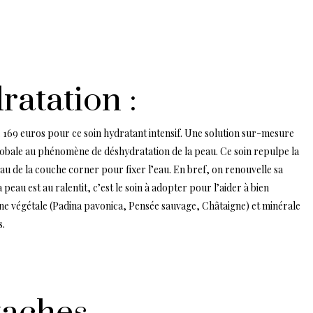
ratation :
. 169 euros pour ce soin hydratant intensif. Une solution sur-mesure
lobale au phénomène de déshydratation de la peau. Ce soin repulpe la
au de la couche corner pour fixer l’eau. En bref, on renouvelle sa
eau est au ralentit, c’est le soin à adopter pour l’aider à bien
gine végétale (Padina pavonica, Pensée sauvage, Châtaigne) et minérale
s.
 taches