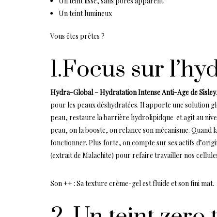
Un teint lissé, sans pores apparent
Un teint lumineux
Vous êtes prêtes ?
1.Focus sur l’hyd
Hydra-Global – Hydratation Intense Anti-Age de Sisley
pour les peaux déshydratées. Il apporte une solution g
peau, restaure la barrière hydrolipidque et agit au nive
peau, on la booste, on relance son mécanisme. Quand la p
fonctionner. Plus forte, on compte sur ses actifs d’ori
(extrait de Malachite) pour refaire travailler nos cellule
Son ++ : Sa texture crème-gel est fluide et son fini mat.
2. Un teint zero