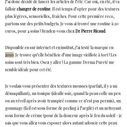
J’ai donc décidé de lancer les articles de l’été. Car oui, en été, il va
falloir
changer de routine
. Il est temps d’opter pour des textures
plus légères, sensorielles, fraîches. Pour cette première reco,
partons sur des petits budgets. Je vous ai trouvé une routine à 20
euros, pour 4 soins ! Rendez-vous chez
Dr Pierre Ricaud
.
Disponible en sur internet et en institut, j’ai testé la marque en
2010
. Je trouve qu’elle bénéficie d’une image vieillote à tort ! Les
soins sont très bien. Osez y aller ! La gamme Derma Pureté me
semble idéale pour cet été.
Je voulais vous présenter des textures mousses (parfait, il y a un
démaquillant), un tonique (idealle soir, quand la peau colle un peu
ou au réveil après avoir transpiré comme ce n’est pas permis), un
gommage (là il est sous forme de peeling à l’argile) et un nettoyant
sous forme de crème (pour de la douceur après le feu du soleil – je
sais que vous allez vous exposer alors autant adoucir cette peau