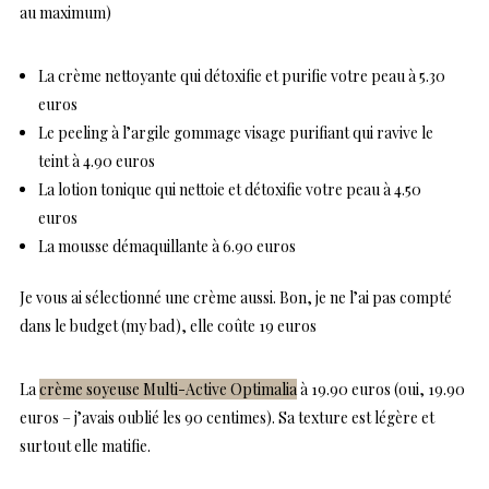
au maximum)
La
crème nettoyante
qui détoxifie et purifie votre peau à 5.30
euros
Le peeling à l’argile
gommage visage
purifiant qui ravive le
teint à 4.90 euros
La
lotion tonique
qui nettoie et détoxifie votre peau à 4.50
euros
La
mousse démaquillante
à 6.90 euros
Je vous ai sélectionné une crème aussi. Bon, je ne l’ai pas compté
dans le budget (my bad), elle coûte 19 euros
La
crème soyeuse Multi-Active Optimalia
à 19.90 euros (oui, 19.90
euros – j’avais oublié les 90 centimes). Sa texture est légère et
surtout elle matifie.