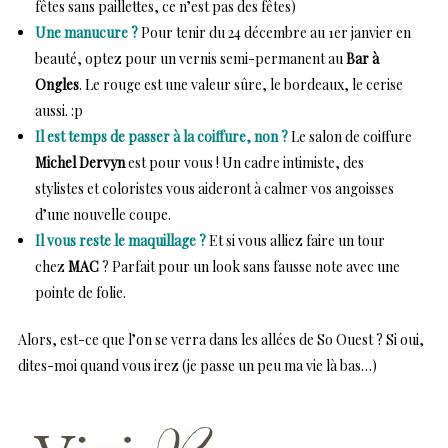
fêtes sans paillettes, ce n’est pas des fêtes)
Une manucure ?
Pour tenir du 24 décembre au 1er janvier en
beauté, optez pour un vernis semi-permanent au
Bar à
Ongles
. Le rouge est une valeur sûre, le bordeaux, le cerise
aussi. :p
Il est temps de passer à la coiffure, non ?
Le salon de coiffure
Michel Dervyn
est pour vous ! Un cadre intimiste, des
stylistes et coloristes vous aideront à calmer vos angoisses
d’une nouvelle coupe.
Il vous reste le maquillage ?
Et si vous alliez faire un tour
chez
MAC
? Parfait pour un look sans fausse note avec une
pointe de folie.
Alors, est-ce que l’on se verra dans les allées de So Ouest ? Si oui,
dites-moi quand vous irez (je passe un peu ma vie là bas…)