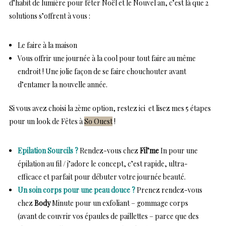
d’habit de lumière pour fêter Noël et le Nouvel an, c’est là que 2
solutions s’offrent à vous :
Le faire à la maison
Vous offrir une journée à la cool pour tout faire au même
endroit ! Une jolie façon de se faire chouchouter avant
d’entamer la nouvelle année.
Si vous avez choisi la 2ème option, restez ici et lisez mes 5 étapes
pour un look de Fêtes à
So Ouest
!
Epilation Sourcils ?
Rendez-vous chez
Fil’me
In
pour une
épilation au fil / j’adore le concept, c’est rapide, ultra-
efficace et parfait pour débuter votre journée beauté.
Un soin corps pour une peau douce ?
Prenez rendez-vous
chez
Body
Minute
pour un exfoliant – gommage corps
(avant de couvrir vos épaules de paillettes – parce que des